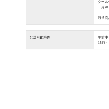
クール
冷凍 
通常商
配送可能時間
午前中
16時～