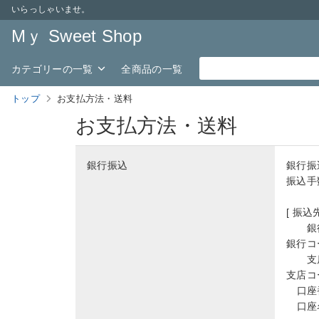
いらっしゃいませ。
Mｙ Sweet Shop
カテゴリーの一覧
全商品の一覧
トップ
お支払方法・送料
お支払方法・送料
銀行振込
銀行振
振込手
[ 振込先
銀
銀行コ
支
支店コ
口座
口座