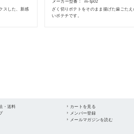
メーカー型番：
m-tp02
クスした、新感
ざく切りポテトをそのまま揚げた歯ごたえ
いポテチです。
法・送料
カートを見る
プ
メンバー登録
メールマガジンを読む