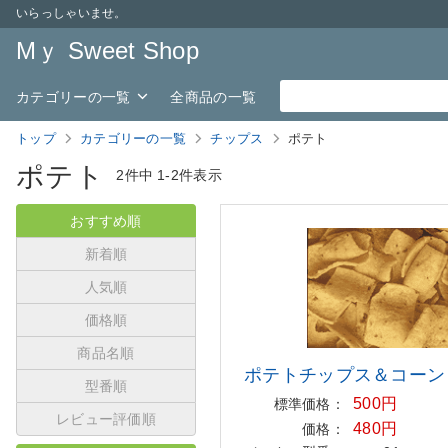
いらっしゃいませ。
Mｙ Sweet Shop
カテゴリーの一覧
全商品の一覧
トップ
カテゴリーの一覧
チップス
ポテト
ポテト
2件中
1-2件表示
おすすめ順
新着順
人気順
価格順
商品名順
ポテトチップス＆コーン
型番順
500円
標準価格：
レビュー評価順
480円
価格：